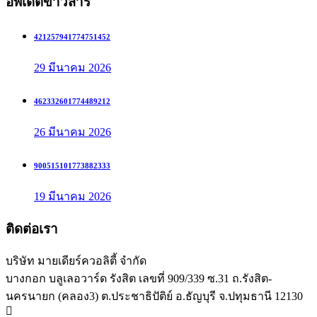
อัพเดตข่าวสาร
421257941774751452
29 มีนาคม 2026
462332601774489212
26 มีนาคม 2026
900515101773882333
19 มีนาคม 2026
ติดต่อเรา
บริษัท มายเดียร์ควอลิตี้ จํากัด
บางกอก บลูเลอวาร์ด รังสิต เลขที่ 909/339 ซ.31 ถ.รังสิต-
นครนายก (คลอง3) ต.ประชาธิปัติย์ อ.ธัญบุรี จ.ปทุมธานี 12130