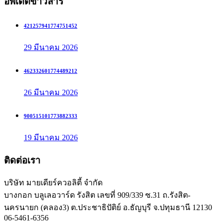
อัพเดตข่าวสาร
421257941774751452
29 มีนาคม 2026
462332601774489212
26 มีนาคม 2026
900515101773882333
19 มีนาคม 2026
ติดต่อเรา
บริษัท มายเดียร์ควอลิตี้ จํากัด
บางกอก บลูเลอวาร์ด รังสิต เลขที่ 909/339 ซ.31 ถ.รังสิต-
นครนายก (คลอง3) ต.ประชาธิปัติย์ อ.ธัญบุรี จ.ปทุมธานี 12130
06-5461-6356