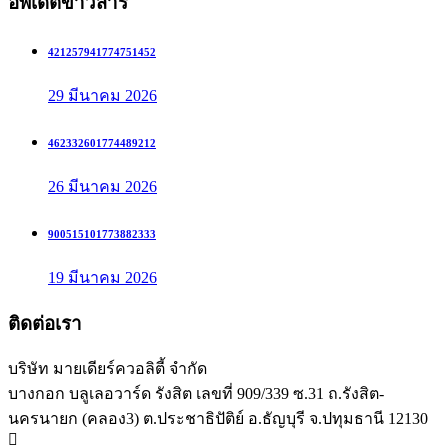
อัพเดตข่าวสาร
421257941774751452
29 มีนาคม 2026
462332601774489212
26 มีนาคม 2026
900515101773882333
19 มีนาคม 2026
ติดต่อเรา
บริษัท มายเดียร์ควอลิตี้ จํากัด
บางกอก บลูเลอวาร์ด รังสิต เลขที่ 909/339 ซ.31 ถ.รังสิต-
นครนายก (คลอง3) ต.ประชาธิปัติย์ อ.ธัญบุรี จ.ปทุมธานี 12130