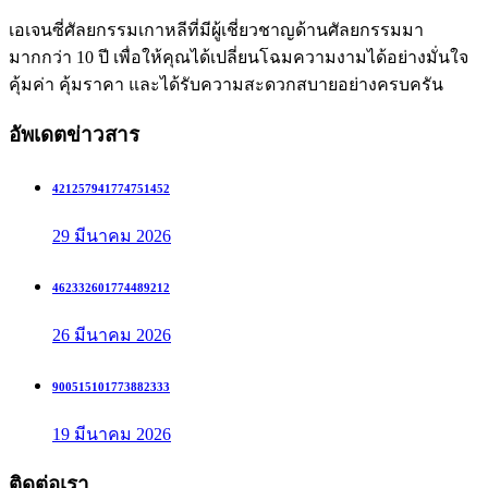
เอเจนซี่ศัลยกรรมเกาหลีที่มีผู้เชี่ยวชาญด้านศัลยกรรมมา
มากกว่า 10 ปี เพื่อให้คุณได้เปลี่ยนโฉมความงามได้อย่างมั่นใจ
คุ้มค่า คุ้มราคา และได้รับความสะดวกสบายอย่างครบครัน
อัพเดตข่าวสาร
421257941774751452
29 มีนาคม 2026
462332601774489212
26 มีนาคม 2026
900515101773882333
19 มีนาคม 2026
ติดต่อเรา