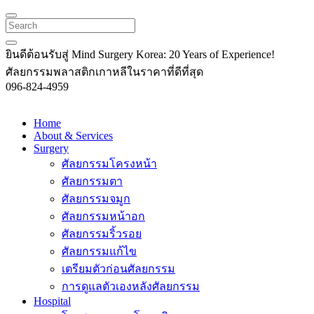
Search
ยินดีต้อนรับสู่
Mind Surgery Korea:
20 Years of Experience!
ศัลยกรรมพลาสติกเกาหลีในราคาที่ดีที่สุด
096-824-4959
Home
About & Services
Surgery
ศัลยกรรมโครงหน้า
ศัลยกรรมตา
ศัลยกรรมจมูก
ศัลยกรรมหน้าอก
ศัลยกรรมริ้วรอย
ศัลยกรรมแก้ไข
เตรียมตัวก่อนศัลยกรรม
การดูแลตัวเองหลังศัลยกรรม
Hospital