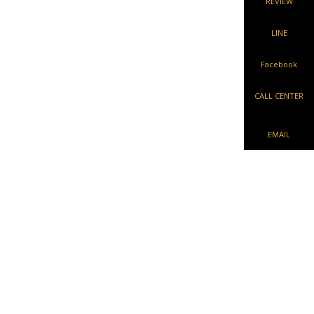
REVIEW
LINE
Facebook
CALL CENTER
EMAIL