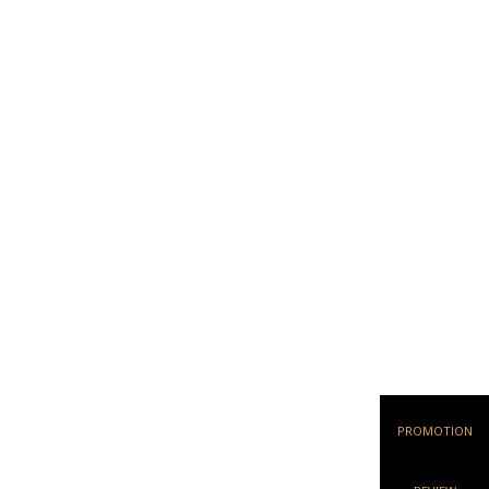
PROMOTION