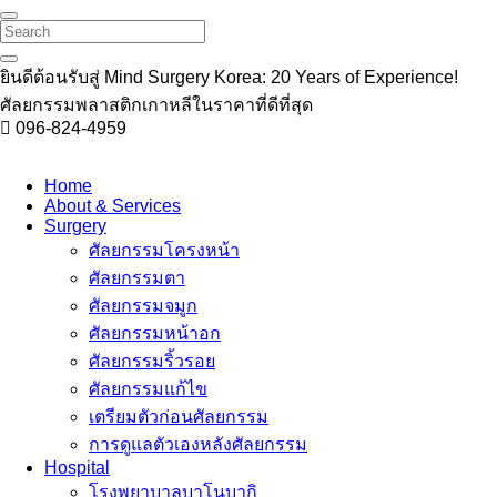
Search
ยินดีต้อนรับสู่
Mind Surgery Korea:
20 Years of Experience!
ศัลยกรรมพลาสติกเกาหลีในราคาที่ดีที่สุด
096-824-4959
Home
About & Services
Surgery
ศัลยกรรมโครงหน้า
ศัลยกรรมตา
ศัลยกรรมจมูก
ศัลยกรรมหน้าอก
ศัลยกรรมริ้วรอย
ศัลยกรรมแก้ไข
เตรียมตัวก่อนศัลยกรรม
การดูแลตัวเองหลังศัลยกรรม
Hospital
โรงพยาบาลบาโนบากิ