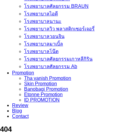
โรงพยาบาลศัลยกรรม BRAUN
โรงพยาบาลไอดี
โรงพยาบาลนานะ
โรงพยาบาลวิว พลาสติกเซอร์เจอรี่
โรงพยาบาลวอนจิน
โรงพยาบาลมาเบิ้ล
โรงพยาบาลโน๊ต
โรงพยาบาลศัลยกรรมเกาหลีกิริน
โรงพยาบาลศัลยกรรม Ab
Promotion
Tha vanish Promotion
Skin Promotion
Banobagi Promotion
Etonne Promotion
ID PROMOTION
Review
Blog
Contact
404