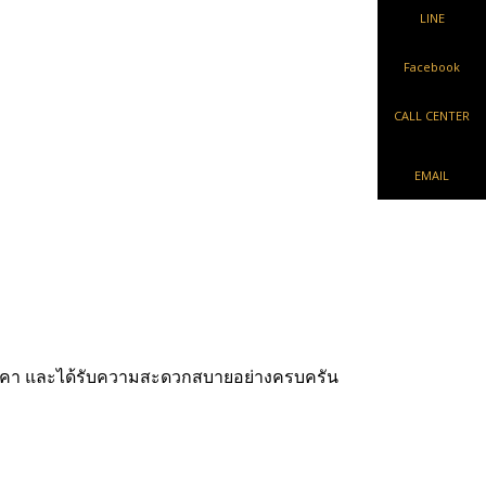
LINE
Facebook
CALL CENTER
EMAIL
คุ้มราคา และได้รับความสะดวกสบายอย่างครบครัน