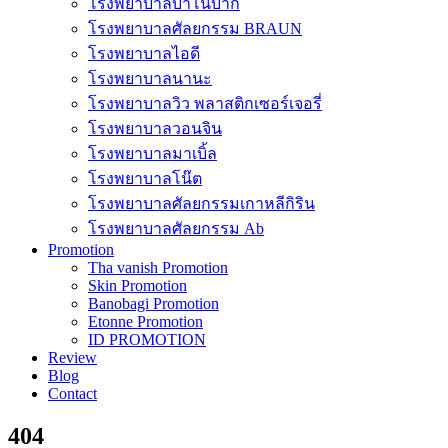
โรงพยาบาลบาโนบากิ
โรงพยาบาลศัลยกรรม BRAUN
โรงพยาบาลไอดี
โรงพยาบาลนานะ
โรงพยาบาลวิว พลาสติกเซอร์เจอรี่
โรงพยาบาลวอนจิน
โรงพยาบาลมาเบิ้ล
โรงพยาบาลโน๊ต
โรงพยาบาลศัลยกรรมเกาหลีกิริน
โรงพยาบาลศัลยกรรม Ab
Promotion
Tha vanish Promotion
Skin Promotion
Banobagi Promotion
Etonne Promotion
ID PROMOTION
Review
Blog
Contact
404