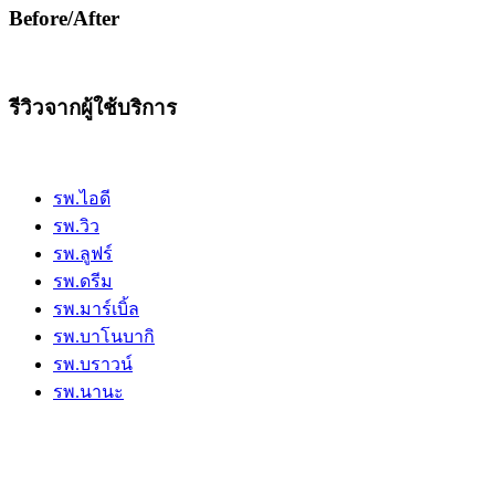
Before/After
รีวิวจากผู้ใช้บริการ
รพ.ไอดี
รพ.วิว
รพ.ลูฟร์
รพ.ดรีม
รพ.มาร์เบิ้ล
รพ.บาโนบากิ
รพ.บราวน์
รพ.นานะ