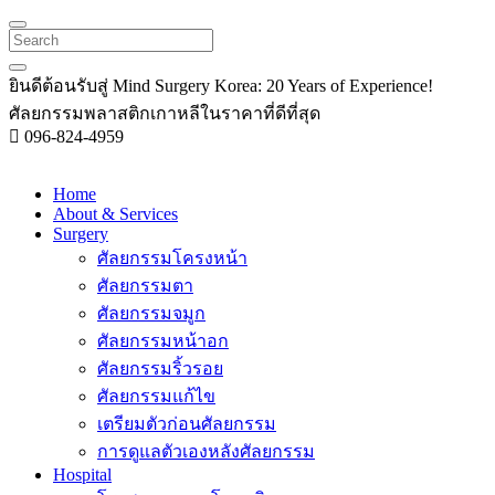
Search
ยินดีต้อนรับสู่
Mind Surgery Korea:
20 Years of Experience!
ศัลยกรรมพลาสติกเกาหลีในราคาที่ดีที่สุด
096-824-4959
Home
About & Services
Surgery
ศัลยกรรมโครงหน้า
ศัลยกรรมตา
ศัลยกรรมจมูก
ศัลยกรรมหน้าอก
ศัลยกรรมริ้วรอย
ศัลยกรรมแก้ไข
เตรียมตัวก่อนศัลยกรรม
การดูแลตัวเองหลังศัลยกรรม
Hospital