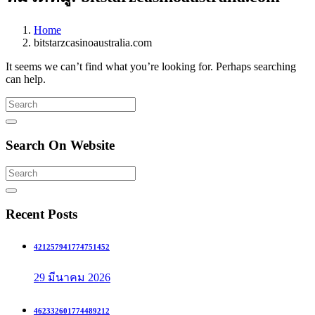
Home
bitstarzcasinoaustralia.com
It seems we can’t find what you’re looking for. Perhaps searching
can help.
Search
Search
On
Website
Search
Recent
Posts
421257941774751452
29 มีนาคม 2026
462332601774489212