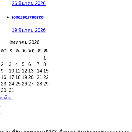
26 มีนาคม 2026
900515101773882333
19 มีนาคม 2026
สิงหาคม 2026
อา.
จ.
อ.
พ.
พฤ.
ศ.
ส.
1
2
3
4
5
6
7
8
9
10
11
12
13
14
15
16
17
18
19
20
21
22
23
24
25
26
27
28
29
30
31
« มี.ค.