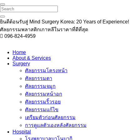
Search
ยินดีต้อนรับสู่
Mind Surgery Korea:
20 Years of Experience!
ศัลยกรรมพลาสติกเกาหลีในราคาที่ดีที่สุด
096-824-4959
Home
About & Services
Surgery
ศัลยกรรมโครงหน้า
ศัลยกรรมตา
ศัลยกรรมจมูก
ศัลยกรรมหน้าอก
ศัลยกรรมริ้วรอย
ศัลยกรรมแก้ไข
เตรียมตัวก่อนศัลยกรรม
การดูแลตัวเองหลังศัลยกรรม
Hospital
โรงพยาบาลบาโนบากิ