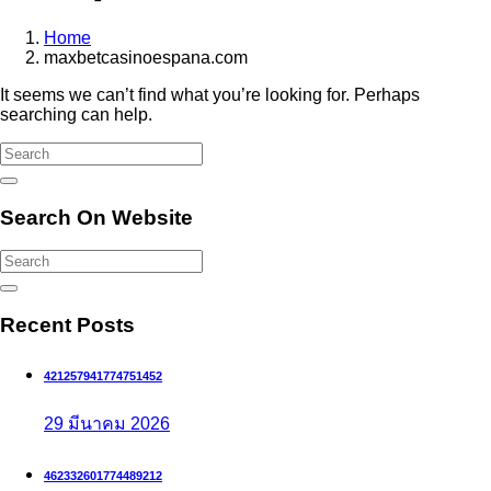
Home
maxbetcasinoespana.com
It seems we can’t find what you’re looking for. Perhaps
searching can help.
Search
Search
On
Website
Search
Recent
Posts
421257941774751452
29 มีนาคม 2026
462332601774489212