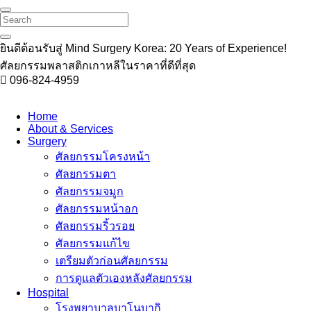
Search
ยินดีต้อนรับสู่
Mind Surgery Korea:
20 Years of Experience!
ศัลยกรรมพลาสติกเกาหลีในราคาที่ดีที่สุด
096-824-4959
Home
About & Services
Surgery
ศัลยกรรมโครงหน้า
ศัลยกรรมตา
ศัลยกรรมจมูก
ศัลยกรรมหน้าอก
ศัลยกรรมริ้วรอย
ศัลยกรรมแก้ไข
เตรียมตัวก่อนศัลยกรรม
การดูแลตัวเองหลังศัลยกรรม
Hospital
โรงพยาบาลบาโนบากิ