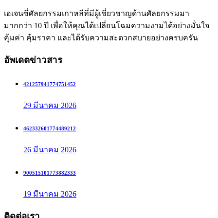
เอเจนซี่ศัลยกรรมเกาหลีที่มีผู้เชี่ยวชาญด้านศัลยกรรมมา
มากกว่า 10 ปี เพื่อให้คุณได้เปลี่ยนโฉมความงามได้อย่างมั่นใจ
คุ้มค่า คุ้มราคา และได้รับความสะดวกสบายอย่างครบครัน
อัพเดตข่าวสาร
421257941774751452
29 มีนาคม 2026
462332601774489212
26 มีนาคม 2026
900515101773882333
19 มีนาคม 2026
ติดต่อเรา