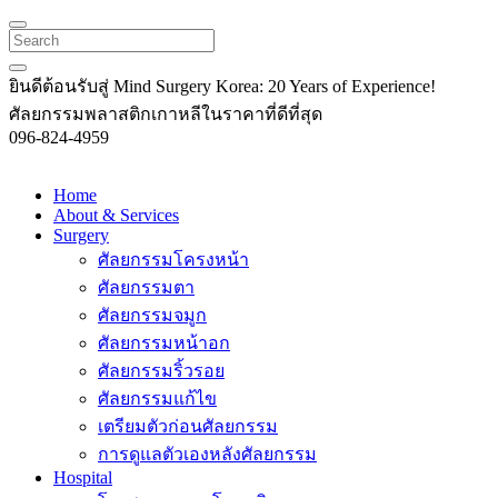
Search
ยินดีต้อนรับสู่
Mind Surgery Korea:
20 Years of Experience!
ศัลยกรรมพลาสติกเกาหลีในราคาที่ดีที่สุด
096-824-4959
Home
About & Services
Surgery
ศัลยกรรมโครงหน้า
ศัลยกรรมตา
ศัลยกรรมจมูก
ศัลยกรรมหน้าอก
ศัลยกรรมริ้วรอย
ศัลยกรรมแก้ไข
เตรียมตัวก่อนศัลยกรรม
การดูแลตัวเองหลังศัลยกรรม
Hospital