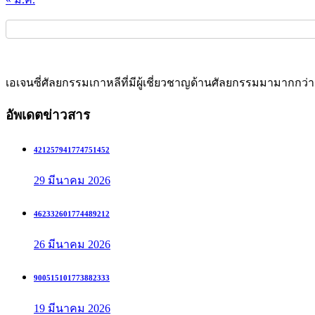
เอเจนซี่ศัลยกรรมเกาหลีที่มีผู้เชี่ยวชาญด้านศัลยกรรมมามากกว่
อัพเดตข่าวสาร
421257941774751452
29 มีนาคม 2026
462332601774489212
26 มีนาคม 2026
900515101773882333
19 มีนาคม 2026