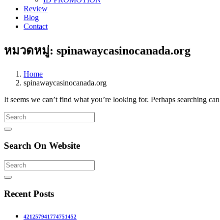
Review
Blog
Contact
หมวดหมู่:
spinawaycasinocanada.org
Home
spinawaycasinocanada.org
It seems we can’t find what you’re looking for. Perhaps searching can
Search
Search
On
Website
Search
Recent
Posts
421257941774751452