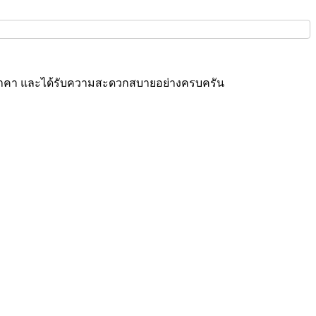
 คุ้มราคา และได้รับความสะดวกสบายอย่างครบครัน