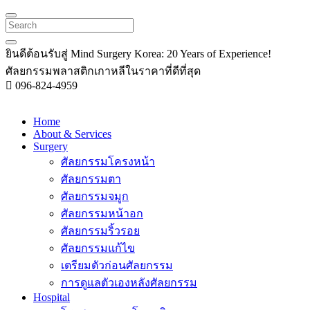
Search
ยินดีต้อนรับสู่
Mind Surgery Korea:
20 Years of Experience!
ศัลยกรรมพลาสติกเกาหลีในราคาที่ดีที่สุด
096-824-4959
Home
About & Services
Surgery
ศัลยกรรมโครงหน้า
ศัลยกรรมตา
ศัลยกรรมจมูก
ศัลยกรรมหน้าอก
ศัลยกรรมริ้วรอย
ศัลยกรรมแก้ไข
เตรียมตัวก่อนศัลยกรรม
การดูแลตัวเองหลังศัลยกรรม
Hospital