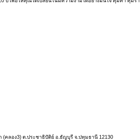
 10 ปี เพื่อให้คุณได้เปลี่ยนโฉมความงามได้อย่างมั่นใจ คุ้มค่า 
 (คลอง3) ต.ประชาธิปัติย์ อ.ธัญบุรี จ.ปทุมธานี 12130