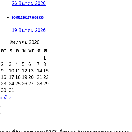
26 มีนาคม 2026
900515101773882333
19 มีนาคม 2026
สิงหาคม 2026
อา.
จ.
อ.
พ.
พฤ.
ศ.
ส.
1
2
3
4
5
6
7
8
9
10
11
12
13
14
15
16
17
18
19
20
21
22
23
24
25
26
27
28
29
30
31
« มี.ค.