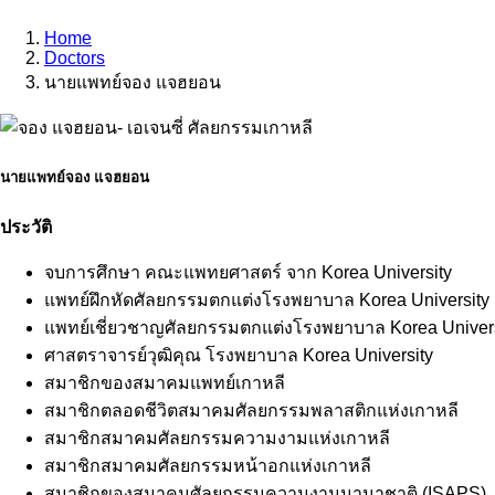
Home
Doctors
นายแพทย์จอง แจฮยอน
นายแพทย์จอง แจฮยอน
ประวัติ
จบการศึกษา คณะแพทยศาสตร์ จาก Korea University
แพทย์ฝึกหัดศัลยกรรมตกแต่งโรงพยาบาล Korea University
แพทย์เชี่ยวชาญศัลยกรรมตกแต่งโรงพยาบาล Korea Univers
ศาสตราจารย์วุฒิคุณ โรงพยาบาล Korea University
สมาชิกของสมาคมแพทย์เกาหลี
สมาชิกตลอดชีวิตสมาคมศัลยกรรมพลาสติกแห่งเกาหลี
สมาชิกสมาคมศัลยกรรมความงามแห่งเกาหลี
สมาชิกสมาคมศัลยกรรมหน้าอกแห่งเกาหลี
สมาชิกของสมาคมศัลยกรรมความงามนานาชาติ (ISAPS)