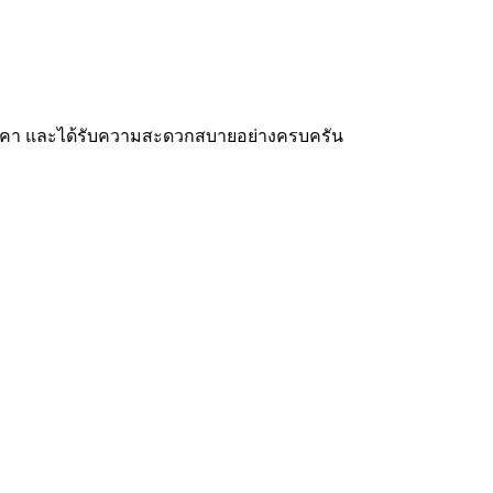
คุ้มราคา และได้รับความสะดวกสบายอย่างครบครัน