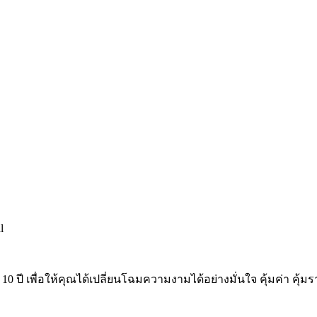
l
า 10 ปี เพื่อให้คุณได้เปลี่ยนโฉมความงามได้อย่างมั่นใจ คุ้มค่า