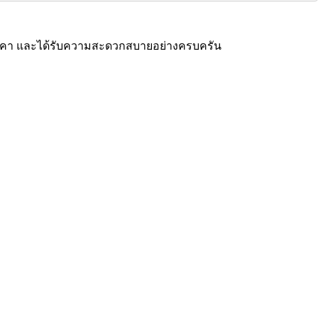
คุ้มราคา และได้รับความสะดวกสบายอย่างครบครัน