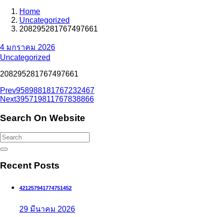
Home
Uncategorized
208295281767497661
4 มกราคม 2026
Uncategorized
208295281767497661
Prev
958988181767232467
Next
395719811767838866
Search
On
Website
Search
Recent
Posts
421257941774751452
29 มีนาคม 2026