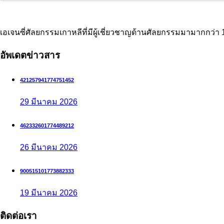
เอเจนซี่ศัลยกรรมเกาหลีที่มีผู้เชี่ยวชาญด้านศัลยกรรมมามากกว่า
อัพเดตข่าวสาร
421257941774751452
29 มีนาคม 2026
462332601774489212
26 มีนาคม 2026
900515101773882333
19 มีนาคม 2026
ติดต่อเรา