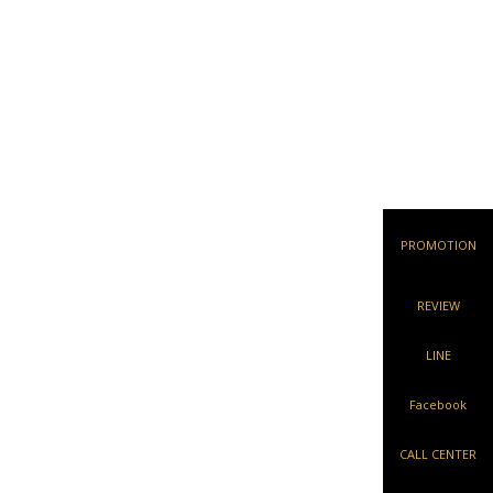
PROMOTION
REVIEW
LINE
Facebook
CALL CENTER