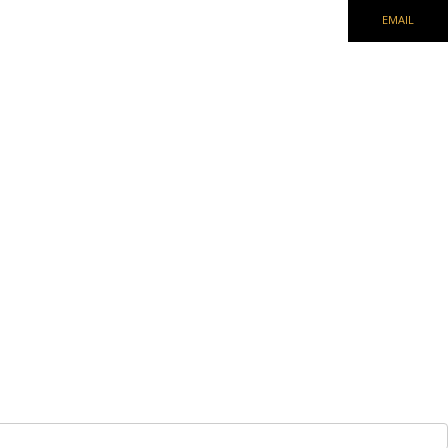
EMAIL